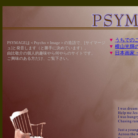
▼
うちでの
PSYMAGEは＜Psycho＋Image＞の造語で、[サイマージ
▼
横山光輝
ュ]と発音します（と勝手に決めています）。
▼
日本画家
由比敬介の個人的趣味やら何やらのサイトです。
ご興味のある方だけ、ご覧下さい。