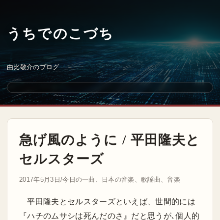
うちでのこづち
由比敬介のブログ
急げ風のように / 平田隆夫と
セルスターズ
2017年5月3日
/
今日の一曲
、
日本の音楽
、
歌謡曲
、
音楽
平田隆夫とセルスターズといえば、世間的には
『ハチのムサシは死んだのさ』だと思うが､個人的