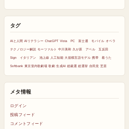
タグ
AIと人間
AIリテラシー
ChatGPT
Vista PC 富士通 モバイル
オペラ
テクノロジー解説
モーツァルト
中川美和
久が原 アベル 五反田
Sign イタリアン 池上線
人工知能
大規模言語モデル
携帯 着うた
Softbank
東京室内歌劇場
歌劇
生成AI
総裁選
総選挙
自民党
芝居
メタ情報
ログイン
投稿フィード
コメントフィード