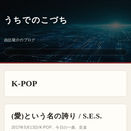
うちでのこづち
由比敬介のブログ
K-POP
(愛)という名の誇り / S.E.S.
2017年5月13日
/
K-POP
、
今日の一曲
、
音楽