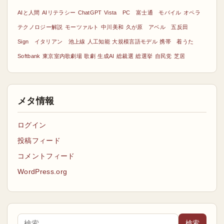
AIと人間
AIリテラシー
ChatGPT
Vista PC 富士通 モバイル
オペラ
テクノロジー解説
モーツァルト
中川美和
久が原 アベル 五反田
Sign イタリアン 池上線
人工知能
大規模言語モデル
携帯 着うた
Softbank
東京室内歌劇場
歌劇
生成AI
総裁選
総選挙
自民党
芝居
メタ情報
ログイン
投稿フィード
コメントフィード
WordPress.org